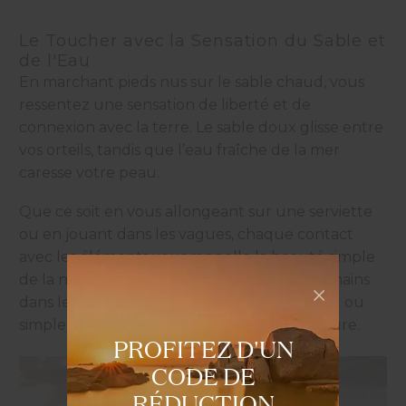
Le Toucher avec la Sensation du Sable et
de l'Eau
En marchant pieds nus sur le sable chaud, vous
ressentez une sensation de liberté et de
connexion avec la terre. Le sable doux glisse entre
vos orteils, tandis que l’eau fraîche de la mer
caresse votre peau.
Que ce soit en vous allongeant sur une serviette
ou en jouant dans les vagues, chaque contact
avec les éléments vous rappelle la beauté simple
de la nature. N’oubliez pas de plonger vos mains
dans le sable blanc pour créer des châteaux ou
simplement pour profiter de sa douce texture.
PROFITEZ D'UN
CODE DE
RÉDUCTION