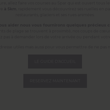
re, allez faire vos courses au Spar qui est ouvert tous le
ve
à 5km
, rapidement vous découvrirez ses ruelles en pa
restaurants, glaciers et ses rues animées.
ous aider nous vous fournirons quelques précieux c
s de plage se trouvent à proximité, nos coups de cœur
ez pas à demander lors de votre arrivée ou pendant votre
resse utiles mais aussi pour vous permettre de ne pas ma
LE GUIDE D'ACCUEIL
RESERVEZ MAINTENANT