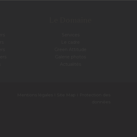
Le Domaine
ers
Services
rs
Le cadre
ers
Green Attitude
pers
Galerie photos
s
Actualités
Mentions légales
I
Site Map
I
Protection des
données