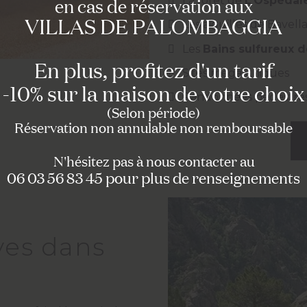
La forêt de
L’Ospédal
en cas de réservation aux
VILLAS DE PALOMBAGGIA
Les aiguilles de Bavell
Les
Bains sulfureux d
En plus, profitez d'un tarif
Sites mégalithiques
-10% sur la maison de votre choix
Randonnées pédestre
(Selon période)
Réservation non annulable non remboursable
N'hésitez pas à nous contacter au
06 03 56 83 45 pour plus de renseignements
ives dans