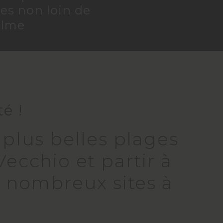
es non loin de
alme
é !
 plus belles plages
Vecchio et partir à
e nombreux sites à