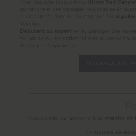
Pour des activités sportives,
Xtrem Sud Canyo
sensations et des paysages inoubliables à traver
la randonnée dans le lieu magique des
Aiguill
Vecchio.
Débutant ou expert
venez partager des mome
terrain de jeu exceptionnel avec guide de hau
de 20 ans d’expérience.
VOIR LES ACTIVITÉ
P
Vous accèderez rapidement au
marché de 
Le
marché de Boni