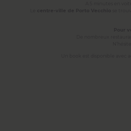
A 5 minutes en voitu
Le
centre-ville de Porto Vecchio
se trou
Pour v
De nombreux restaurant
N’hésit
Un book est disponible
avec ad