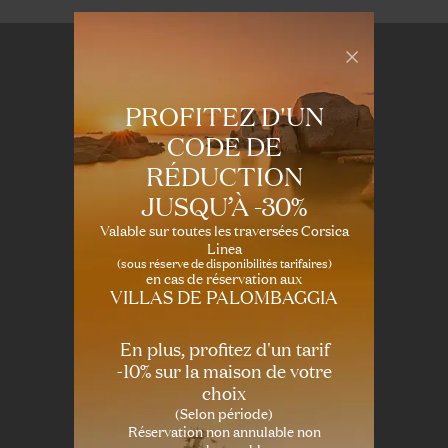
PROFITEZ D'UN
CODE DE
RÉDUCTION
Contacts
JUSQU’À -30%
Valable sur toutes les traversées Corsica
Sortie Bocca de Oro
Linea
20137 Porto-Vecchio
(sous réserve de disponibilités tarifaires)
en cas de réservation aux
Corse du Sud, France
VILLAS DE PALOMBAGGIA
Tél : +33 06 03 56 83 45
lesvillasdepalombaggia@gmail.com
En plus, profitez d'un tarif
-10% sur la maison de votre
Nos Villas
choix
(Selon période)
Villa Casa Alma 2 à 8 pers
Réservation non annulable non
Villa A Casetta 2 à 6 pers