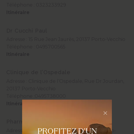
Téléphone :
0323233929
Itinéraire
Dr Cucchi Paul
Adresse : 15 Rue Jean Jaurès, 20137 Porto-Vecchio
Téléphone :
0495700565
Itinéraire
Clinique de l’Ospedale
Adresse : Clinique de l’Ospedale, Rue Dr Jourdan,
20137 Porto-Vecchio
Téléphone :
0495738000
Itinéraire
Pharmacie des Quatres Chemins
PROFITEZ D'UN
Adresse : Av. Georges Pompidou, 20137 Porto-