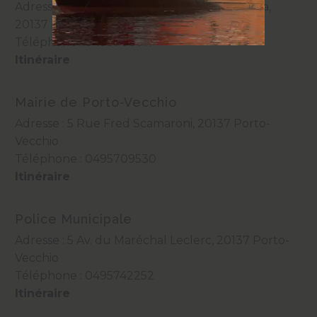
Adresse : Rue Général Paulin Colonna d’Istria,
20137 Porto-Vecchio
Téléphone :
0495700017
Itinéraire
Mairie de Porto-Vecchio
Adresse : 5 Rue Fred Scamaroni, 20137 Porto-
Vecchio
Téléphone :
0495709530
Itinéraire
Police Municipale
Adresse : 5 Av. du Maréchal Leclerc, 20137 Porto-
Vecchio
Téléphone :
0495742252
Itinéraire