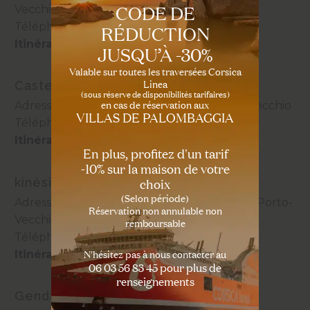
CODE DE
Vecchio
Téléphone :
0495701369
RÉDUCTION
Itinéraire
JUSQU’À -30%
Valable sur toutes les traversées Corsica
Linea
Castelli Saint Leb Françoise Dentiste
(sous réserve de disponibilités tarifaires)
en cas de réservation aux
Adresse : Résidence Albizzias, 20137 Porto-Vecchio
VILLAS DE PALOMBAGGIA
Téléphone :
0495706345
Itinéraire
En plus, profitez d'un tarif
-10% sur la maison de votre
kinésitherapeute Gréguis
choix
(Selon période)
Adresse : Centre Cial Espace, Poretta, 20137 Porto-
Réservation non annulable non
Vecchio
remboursable
Téléphone :
04 95 77 25 56
N'hésitez pas à nous contacter au
Itinéraire
06 03 56 83 45 pour plus de
renseignements
Gendarmerie Nationale